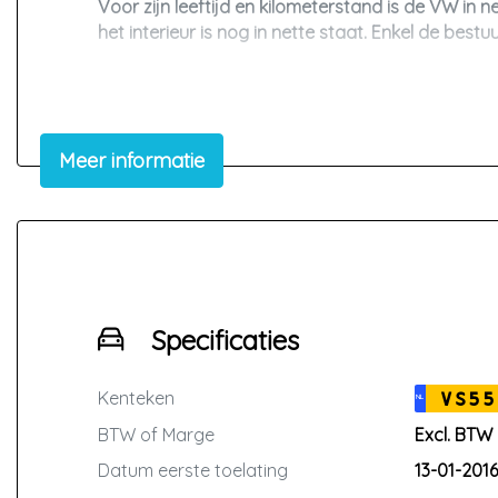
Voor zijn leeftijd en kilometerstand is de VW in
het interieur is nog in nette staat. Enkel de best
Belangrijkste opties
De Transporter is luxe uitgevoerd met onder and
Dubbele cabine
Meer informatie
Trekhaak
Automaat
150 PK motor
Bumpers in kleur
Multifunctioneel stuurwiel
Overig
De Volkswagen Transporter rijdt, remt en schak
Specificaties
afspraak maken of heeft u een vraag? Stuur ons 
Kenteken
VS55
NL
Volkswagen Transporter | Mercedes Vito | Renault 
BTW of Marge
Excl. BTW
Interesse of vragen?
Datum eerste toelating
13-01-2016
Whatsapp ✅ 06 119 402 08