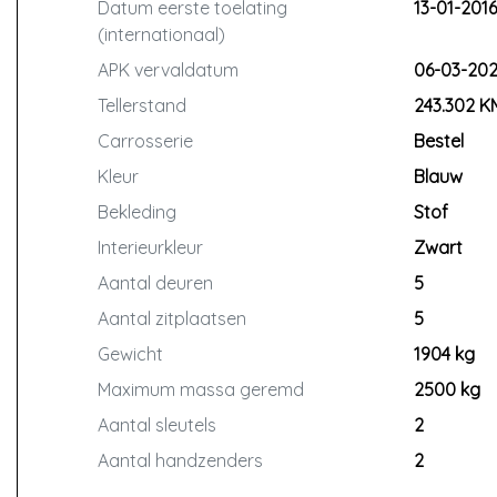
Datum eerste toelating
13-01-2016
Mail 📧 Info@autovanruurd.nl
(internationaal)
Telefoon 📞 06 119 402 08
APK vervaldatum
06-03-20
Openingstijden
Tellerstand
243.302 K
Wij zijn enkel geopend op afspraak. Dit is ook 
auto’s op naam zetten en vrijwaren.
Carrosserie
Bestel
Kleur
Blauw
Inruil
Bekleding
Stof
Inruil van uw huidige auto is bij ons altijd mogel
Interieurkleur
Zwart
Financiering
Aantal deuren
5
Wilt u een auto uit onze collectie financieren? Z
mogelijkheden!
Aantal zitplaatsen
5
Gewicht
1904 kg
Over ons
Maximum massa geremd
2500 kg
Wij zijn op enkele minuten van de A6 tussen Lem
RDW-erkend zijn is overschrijven bij ons mogelij
Aantal sleutels
2
betaling per bank.
Aantal handzenders
2