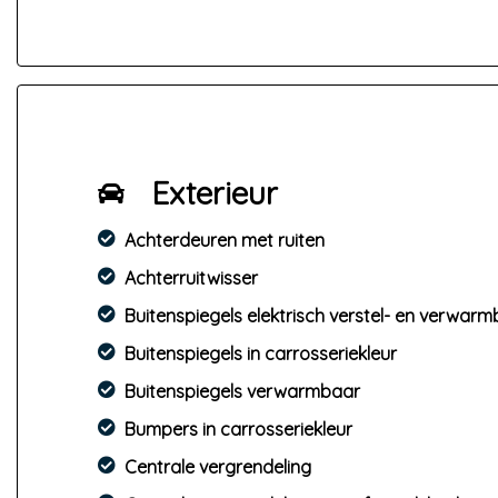
Informatie
Hoewel aan de informatie van op de website en a
worden gesteld voor eventuele onjuiste informat
aankoop de zaken die uw beslissing zouden kun
Auto van Ruurd
Spannenburgerdyk 16
8522MP Tjerkgaast
Exterieur
0611940208
info@autovanruurd.nl
Achterdeuren met ruiten
Achterruitwisser
autovanruurd.nl/
Buitenspiegels elektrisch verstel- en verwar
Buitenspiegels in carrosseriekleur
Buitenspiegels verwarmbaar
Bumpers in carrosseriekleur
Centrale vergrendeling