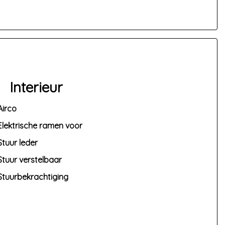
teed, kan Auto van Ruurd niet aansprakelijk
eze informatie en controleer daarom bij
Interieur
Airco
Elektrische ramen voor
Stuur leder
Stuur verstelbaar
Stuurbekrachtiging