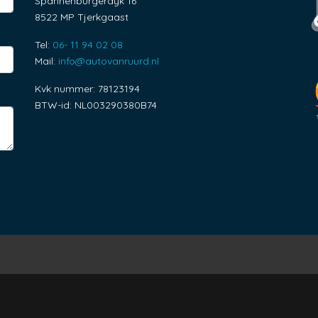
Spannenburgerdyk 16
8522 MP Tjerkgaast
Tel:
06- 11 94 02 08
Mail:
info@autovanruurd.nl
Kvk nummer: 78123194
BTW-id: NL003290380B74