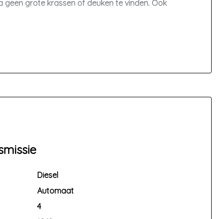
 na geen grote krassen of deuken te vinden. Ook
ten heen.
Bent u geïnteresseerd en wilt u een
smissie
Diesel
lento | Citroën Jumpy | Toyota Proace
Automaat
4