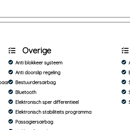
an al onze advertenties de grootst mogelijke zorg wordt bes
ie van welke aard dan ook. Vertrouw daarom niet alleen op d
nen beïnvloeden.
Overige
Anti blokkeer systeem
Anti doorslip regeling
mbaar
Bestuurdersairbag
Bluetooth
Elektronisch sper differentieel
Elektronisch stabiliteits programma
Passagiersairbag