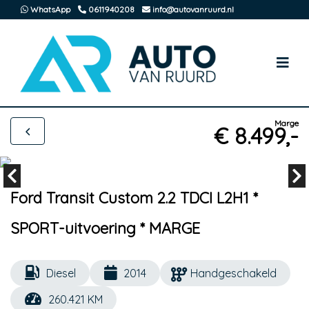
WhatsApp
0611940208
info@autovanruurd.nl
Marge
€ 8.499,-
Ford Transit Custom 2.2 TDCI L2H1 *
SPORT-uitvoering * MARGE
Diesel
2014
Handgeschakeld
260.421 KM