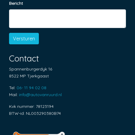
Stuurbekrachtiging
Bericht
Tussenschot volledig
Voorstoelen verwarmd
Overige
Versturen
Anti blokkeer systeem
Contact
Bestuurdersairbag
Bluetooth
Spannenburgerdyk 16
8522 MP Tjerkgaast
Elektronisch stabiliteits programma
Tel:
06- 11 94 02 08
Hoofd airbag(s) achter
Mail:
info@autovanruurd.nl
Hoofd airbag(s) voor
Kvk nummer: 78123194
Hoofd airbag(s) voor en achter
BTW-id: NL003290380B74
Passagiersairbag
Zij airbag(s) voor