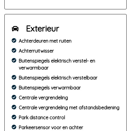
Inruil
Inruil van uw huidige auto is bij ons altijd mogelijk
en vrijblijvend. Neem gerust contact op of stuur
ons enkele foto’s via WhatsApp, Marktplaats of
Exterieur
de mail.
Achterdeuren met ruiten
Financiering
Wilt u een auto uit onze collectie financieren?
Achterruitwisser
Zowel zakelijk als particulier is dit mogelijk. Neem
Buitenspiegels elektrisch verstel- en
contact met ons op dan kijken we samen naar de
verwarmbaar
mogelijkheden!
Buitenspiegels elektrisch verstelbaar
Over ons
Buitenspiegels verwarmbaar
Wij zijn op enkele minuten van de A6 tussen
Lemmer en Joure gevestigd. Een proefrit maken?
Centrale vergrendeling
Geen probleem. Wilt u de auto ook gelijk
Centrale vergrendeling met afstandsbediening
meenemen? Doordat wij RDW-erkend zijn is
Park distance control
overschrijven bij ons mogelijk, ook op avond en in
het weekend. Vanwege de huidige regelgeving
Parkeersensor voor en achter