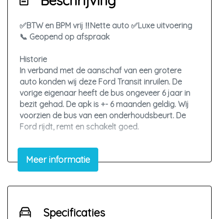
Beschrijving
✅BTW en BPM vrij ‼️Nette auto ✅Luxe uitvoering
📞 Geopend op afspraak
Historie
In verband met de aanschaf van een grotere
auto konden wij deze Ford Transit inruilen. De
vorige eigenaar heeft de bus ongeveer 6 jaar in
bezit gehad. De apk is +- 6 maanden geldig. Wij
voorzien de bus van een onderhoudsbeurt. De
Ford rijdt, remt en schakelt goed.
Staat
Meer informatie
Voor zijn leeftijd en kilometerstand verkeert de
auto in nette staat. Op de buitenkant zijn geen
grote krassen of deuken te vinden, en ook de
laadbak is erg netjes. Het interieur is, op een klein
scheurtje in de bestuurdersstoel na ook in nette
Specificaties
staat.