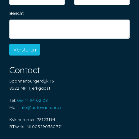
Binnenspiegel automatisch dimmend
Bericht
Elektrische ramen voor
Lederen bekleding
Lederen interieur
Stuurbekrachtiging
Versturen
Overige
Contact
Anti blokkeer systeem
Spannenburgerdyk 16
Anti doorslip regeling
8522 MP Tjerkgaast
Bestuurdersairbag
Tel:
06- 11 94 02 08
Mail:
info@autovanruurd.nl
Elektronisch sper differentieel
Elektronisch stabiliteits programma
Kvk nummer: 78123194
BTW-id: NL003290380B74
Passagiersairbag