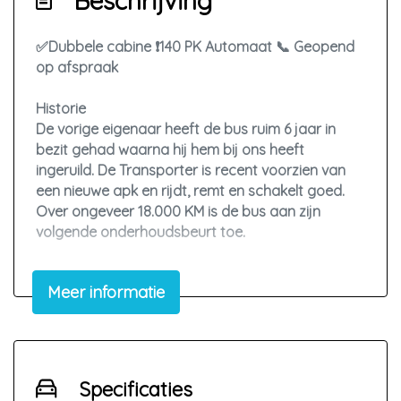
Beschrijving
✅Dubbele cabine ❗140 PK Automaat 📞 Geopend
op afspraak
Historie
De vorige eigenaar heeft de bus ruim 6 jaar in
bezit gehad waarna hij hem bij ons heeft
ingeruild. De Transporter is recent voorzien van
een nieuwe apk en rijdt, remt en schakelt goed.
Over ongeveer 18.000 KM is de bus aan zijn
volgende onderhoudsbeurt toe.
Staat
Meer informatie
De auto is voor zijn leeftijd en kilometerstand in
nette staat. Op enkele lichte restyle deukjes, en
normale gebruikerssporen na is de Transporter in
nette staat. Ook het interieur is netjes.
Specificaties
Belangrijkste opties