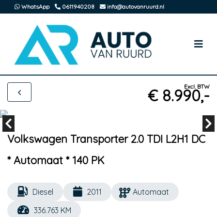
WhatsApp
0611940208
info@autovanruurd.nl
Excl. BTW
€ 8.990,-
Volkswagen Transporter 2.0 TDI L2H1 DC
* Automaat * 140 PK
Diesel
2011
Automaat
336.763 KM