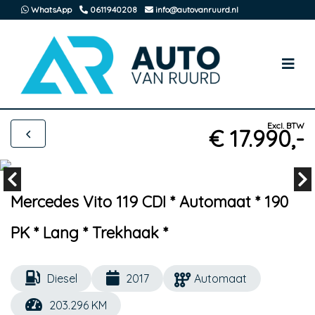
WhatsApp
0611940208
info@autovanruurd.nl
Excl. BTW
€ 17.990,-
Mercedes Vito 119 CDI * Automaat * 190
PK * Lang * Trekhaak *
Diesel
2017
Automaat
203.296 KM