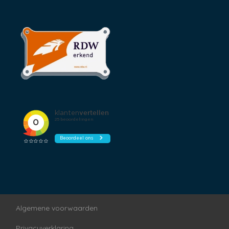
Stuur leder
Stuur verstelbaar
Stuurbekrachtiging
Tachograaf
Tussenschot volledig
Algemene voorwaarden
Privacyverklaring