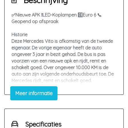
Beschrijving
✅Nieuwe APK ❗LED-Koplampen 6️⃣Euro 6 📞
Geopend op afspraak
Historie
Deze Mercedes Vito is afkomstig van de tweede
eigenaar. De vorige eigenaar heeft de auto
ongeveer 3 jaar in bezit gehad. De bus is pas
voorzien van een nieuwe apk en rijdt, remt en
schakelt goed. Over ongeveer 10.000 KM is de
auto aan zijn volgende onderhoudsbeurt toe. De
Mercedes rijdt, remt en schakelt goed.
Meer informatie
Staat
De Vito is een mooie auto om te zien. Rondom zijn
enkele lichte gebruikerssporen te vinden. Denk
hierbij aan enkele lichte krasjes en steenslag op
de motorkap. Het interieur is in nette staat. Alleen
Specificaties
op het stuur is slijtage zichtbaar.