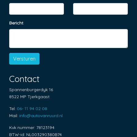
Anti blokkeer systeem
Anti doorslip regeling
Bericht
Bestuurdersairbag
Bluetooth
Elektronisch stabiliteits programma
Versturen
Elektronische remkrachtverdeling
Passagiersairbag
Contact
Zijwind assistent
Spannenburgerdyk 16
Interieur
8522 MP Tjerkgaast
Tel:
06- 11 94 02 08
Airco automatisch
Mail:
info@autovanruurd.nl
Comfortstoel(en)
Kvk nummer: 78123194
Elektrische ramen voor
BTW-id: NL003290380B74